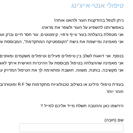
טיפולי אנטי-אייג'ינג
ניתן לטפל בהזדקנות העור ולהאט אותה!
באפשרותנו להשפיע על העור ולשפר את מראהו.
אני מטפלת בהצלחה בעור עייף ורפוי, קימטוטים, עור חסר חיים וברק ועוד
אני מאמינה ומיישמת את גישת "הקוסמטיקה המתקדמת", המבוססת על שי
בנוסף, אני דואגת לשלב בין טיפולים פעילים וטיפולים משקמים ומאזנים.
אני מאמינה שההצלחה בטיפול מבוססת על ההיכרות האישית איתך לאורך
אני מקשיבה, בוחנת, משווה, חושבת ומתאימה לך את הטיפול המדויק עב
בעזרת טיפולי פילינג או
וזוהר יותר.
הירשמו כאן וההטבה תשלח מייד אליכם למייל !!
שם (חובה)